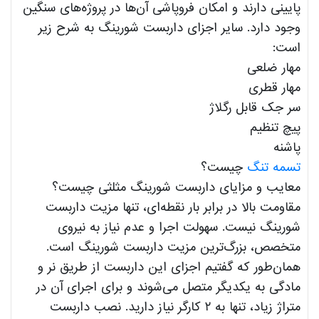
پایینی دارند و امکان فروپاشی آن‌ها در پروژه‌های سنگین
وجود دارد. سایر اجزای داربست شورینگ به شرح زیر
است:
مهار ضلعی
مهار قطری
سر جک قابل رگلاژ
پیچ تنظیم
پاشنه
تسمه تنگ
چیست؟
معایب و مزایای داربست شورینگ مثلثی چیست؟
مقاومت بالا در برابر بار نقطه‌ای، تنها مزیت داربست
شورینگ نیست. سهولت اجرا و عدم نیاز به نیروی
متخصص، بزرگ‌ترین مزیت داربست شورینگ است.
همان‌طور که گفتیم اجزای این داربست از طریق نر و
مادگی به یکدیگر متصل می‌شوند و برای اجرای آن در
متراژ زیاد، تنها به ۲ کارگر نیاز دارید. نصب داربست