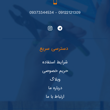
09122121309 - 09373344534
دسترسی سریع
شرایط استفاده
حریم خصوصی
وبلاگ
درباره ما
ارتباط با ما