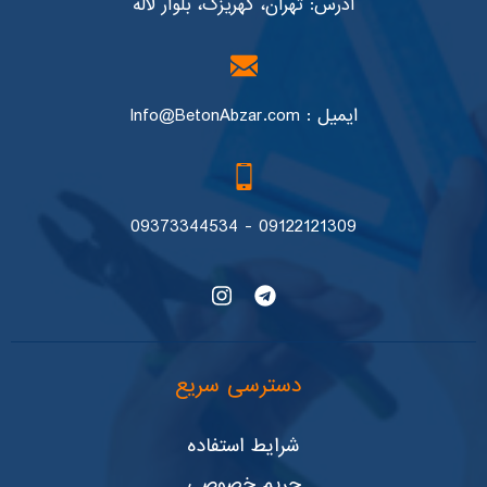
آدرس: تهران، کهریزک، بلوار لاله
ایمیل : Info@BetonAbzar.com
09122121309 - 09373344534
دسترسی سریع
شرایط استفاده
حریم خصوصی