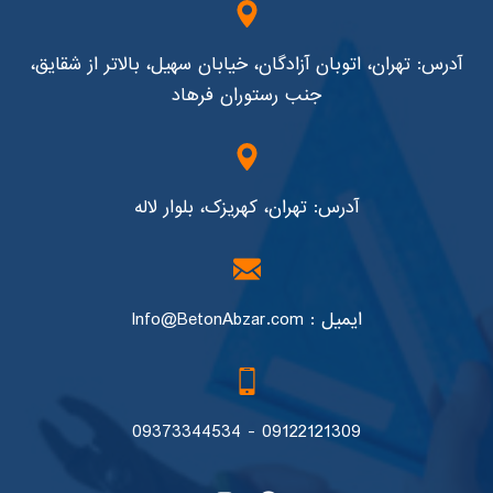
آدرس: تهران، اتوبان آزادگان، خیابان سهیل، بالاتر از شقایق،
جنب رستوران فرهاد
آدرس: تهران، کهریزک، بلوار لاله
ایمیل : Info@BetonAbzar.com
09122121309 - 09373344534