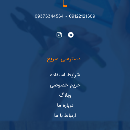
09122121309 - 09373344534
دسترسی سریع
شرایط استفاده
حریم خصوصی
وبلاگ
درباره ما
ارتباط با ما