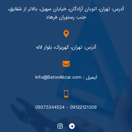
آدرس: تهران، اتوبان آزادگان، خیابان سهیل، بالاتر از شقایق،
جنب رستوران فرهاد
آدرس: تهران، کهریزک، بلوار لاله
ایمیل : Info@BetonAbzar.com
09122121309 - 09373344534